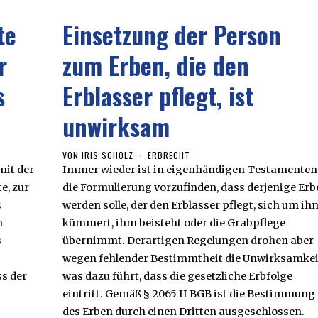
te
Einsetzung der Person
r
zum Erben, die den
s
Erblasser pflegt, ist
unwirksam
VON
IRIS SCHOLZ
ERBRECHT
mit der
Immer wieder ist in eigenhändigen Testamenten
e, zur
die Formulierung vorzufinden, dass derjenige Erb
s
werden solle, der den Erblasser pflegt, sich um ih
n
kümmert, ihm beisteht oder die Grabpflege
s
übernimmt. Derartigen Regelungen drohen aber
wegen fehlender Bestimmtheit die Unwirksamkei
ss der
was dazu führt, dass die gesetzliche Erbfolge
eintritt. Gemäß § 2065 II BGB ist die Bestimmung
des Erben durch einen Dritten ausgeschlossen.