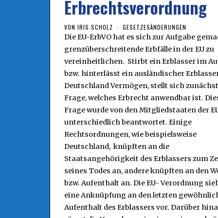
Erbrechtsverordnung
VON
IRIS SCHOLZ
GESETZESÄNDERUNGEN
Die EU-ErbVO hat es sich zur Aufgabe gema
grenzüberschreitende Erbfälle in der EU zu
vereinheitlichen. Stirbt ein Erblasser im A
bzw. hinterlässt ein ausländischer Erblasser
Deutschland Vermögen, stellt sich zunächst
Frage, welches Erbrecht anwendbar ist. Die
Frage wurde von den Mitgliedstaaten der E
unterschiedlich beantwortet. Einige
Rechtsordnungen, wie beispielsweise
Deutschland, knüpften an die
Staatsangehörigkeit des Erblassers zum Z
seines Todes an, andere knüpften an den W
bzw. Aufenthalt an. Die EU- Verordnung sie
eine Anknüpfung an den letzten gewöhnlic
Aufenthalt des Erblassers vor. Darüber hin