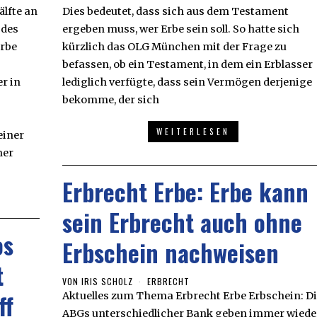
lfte an
Dies bedeutet, dass sich aus dem Testament
 des
ergeben muss, wer Erbe sein soll. So hatte sich
erbe
kürzlich das OLG München mit der Frage zu
befassen, ob ein Testament, in dem ein Erblasser
r in
lediglich verfügte, dass sein Vermögen derjenige
bekomme, der sich
WEITERLESEN
einer
mer
Erbrecht Erbe: Erbe kann
sein Erbrecht auch ohne
os
Erbschein nachweisen
t
VON
IRIS SCHOLZ
ERBRECHT
ff
Aktuelles zum Thema Erbrecht Erbe Erbschein: Di
ABGs unterschiedlicher Bank geben immer wiede