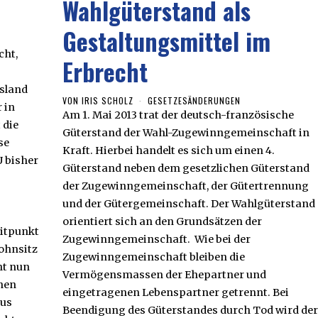
Wahlgüterstand als
Gestaltungsmittel im
cht,
Erbrecht
usland
VON
IRIS SCHOLZ
GESETZESÄNDERUNGEN
 in
Am 1. Mai 2013 trat der deutsch-französische
 die
Güterstand der Wahl-Zugewinngemeinschaft in
se
Kraft. Hierbei handelt es sich um einen 4.
U bisher
Güterstand neben dem gesetzlichen Güterstand
der Zugewinngemeinschaft, der Gütertrennung
und der Gütergemeinschaft. Der Wahlgüterstand
orientiert sich an den Grundsätzen der
eitpunkt
Zugewinngemeinschaft. Wie bei der
ohnsitz
Zugewinngemeinschaft bleiben die
ht nun
Vermögensmassen der Ehepartner und
hen
eingetragenen Lebenspartner getrennt. Bei
aus
Beendigung des Güterstandes durch Tod wird der