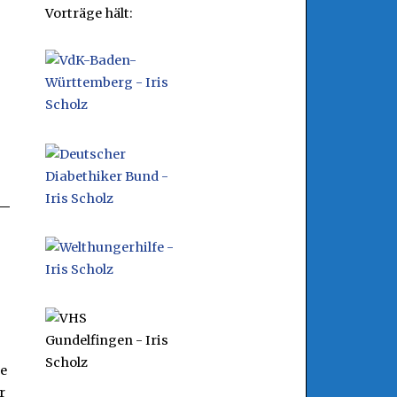
Vorträge hält:
e
r