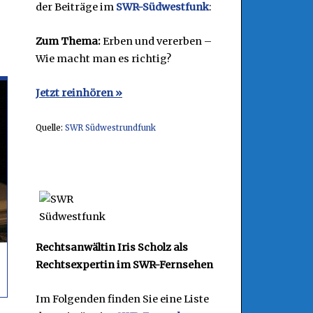
der Beiträge im
SWR-Südwestfunk
:
Zum Thema:
Erben und vererben –
Wie macht man es richtig?
Jetzt reinhören »
Quelle:
SWR Südwestrundfunk
Rechtsanwältin Iris Scholz als
Rechtsexpertin im SWR-Fernsehen
Im Folgenden finden Sie eine Liste