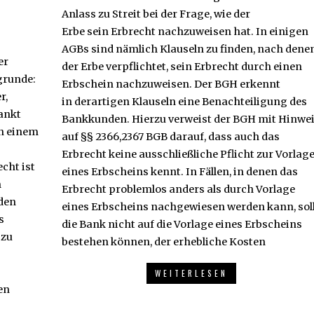
Anlass zu Streit bei der Frage, wie der
Erbe sein Erbrecht nachzuweisen hat. In einigen
AGBs sind nämlich Klauseln zu finden, nach dene
er
der Erbe verpflichtet, sein Erbrecht durch einen
grunde:
Erbschein nachzuweisen. Der BGH erkennt
r,
in derartigen Klauseln eine Benachteiligung des
ankt
Bankkunden. Hierzu verweist der BGH mit Hinwe
in einem
auf §§ 2366,2367 BGB darauf, dass auch das
Erbrecht keine ausschließliche Pflicht zur Vorlag
cht ist
eines Erbscheins kennt. In Fällen, in denen das
m
Erbrecht problemlos anders als durch Vorlage
den
eines Erbscheins nachgewiesen werden kann, sol
s
die Bank nicht auf die Vorlage eines Erbscheins
 zu
bestehen können, der erhebliche Kosten
WEITERLESEN
en