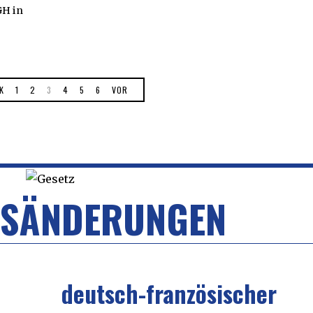
GH in
K
1
2
3
4
5
6
VOR
ESÄNDERUNGEN
deutsch-französischer