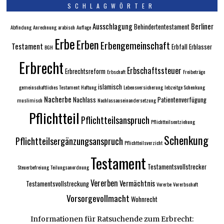
SCHLAGWÖRTER
Ausschlagung
Berliner
Behindertentestament
Abfindung
Anrechnung
arabisch
Auflage
Erbe
Erben
Erbengemeinschaft
Testament
Erbfall
Erblasser
BGH
Erbrecht
Erbschaftssteuer
Erbrechtsreform
Erbschaft
Freibeträge
islamisch
gemeinschaftliches Testament
Haftung
Lebensversicherung
lebzeitge Schenkung
Nacherbe
Nachlass
Patientenverfügung
muslimisch
Nachlassauseinandersetzung
Pflichtteil
Pflichtteilsanspruch
Pflichtteilsentziehung
Schenkung
Pflichtteilsergänzungsanspruch
Pflichtteilsverzicht
Testament
Testamentsvollstrecker
Steuerbefreiung
Teilungsanordnung
Vererben
Vermächtnis
Testamentsvollstreckung
Vorerbe
Vorerbschaft
Vorsorgevollmacht
Wohnrecht
Informationen für Ratsuchende zum Erbrecht: