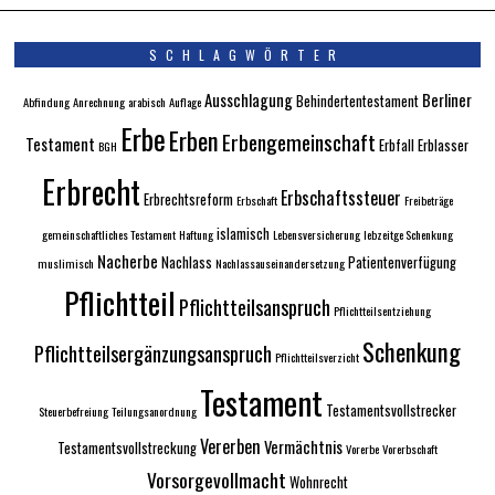
SCHLAGWÖRTER
Ausschlagung
Berliner
Behindertentestament
Abfindung
Anrechnung
arabisch
Auflage
Erbe
Erben
Erbengemeinschaft
Testament
Erbfall
Erblasser
BGH
Erbrecht
Erbschaftssteuer
Erbrechtsreform
Erbschaft
Freibeträge
islamisch
gemeinschaftliches Testament
Haftung
Lebensversicherung
lebzeitge Schenkung
Nacherbe
Nachlass
Patientenverfügung
muslimisch
Nachlassauseinandersetzung
Pflichtteil
Pflichtteilsanspruch
Pflichtteilsentziehung
Schenkung
Pflichtteilsergänzungsanspruch
Pflichtteilsverzicht
Testament
Testamentsvollstrecker
Steuerbefreiung
Teilungsanordnung
Vererben
Vermächtnis
Testamentsvollstreckung
Vorerbe
Vorerbschaft
Vorsorgevollmacht
Wohnrecht