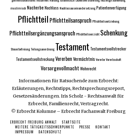
Nacherbe
Nachlass
Patientenverfügung
muslimisch
Nachlassauseinandersetzung
Pflichtteil
Pflichtteilsanspruch
Pflichtteilsentziehung
Schenkung
Pflichtteilsergänzungsanspruch
Pflichtteilsverzicht
Testament
Testamentsvollstrecker
Steuerbefreiung
Teilungsanordnung
Vererben
Vermächtnis
Testamentsvollstreckung
Vorerbe
Vorerbschaft
Vorsorgevollmacht
Wohnrecht
Informationen für Ratsuchende zum Erbrecht:
Erläuterungen, Rechtstipps, Rechtsprechungsreport,
Gesetzesänderungen. Iris Scholz - Rechtsanwalt für
Erbrecht, Familienrecht, Vertragrecht.
© Erbrecht Kolumne – Erbrecht Fachanwalt Freiburg
ERBRECHT FREIBURG ANWALT
STARTSEITE
WEITERE TÄTIGKEITSSCHWERPUNKTE
PRESSE
KONTAKT
IMPRESSUM
DATENSCHUTZ