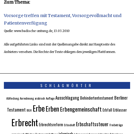
Zum Thema:
Vorsorge treffen mit Testament, Vorsorgevollmacht und
Patientenverfügung
Quelle: www.badische-zeitung.de, 13.03.2010
Alle aufgeführten Links sind mit der Quellenangabe direkt zur Hauptseite des
Anbieters versehen. Die Rechte der Texte obliegen den jeweiligen Plattformen.
SCHLAGWÖRTER
Ausschlagung
Berliner
Behindertentestament
Abfindung
Anrechnung
arabisch
Auflage
Erbe
Erben
Erbengemeinschaft
Testament
Erbfall
Erblasser
BGH
Erbrecht
Erbschaftssteuer
Erbrechtsreform
Erbschaft
Freibeträge
islamisch
gemeinschaftliches Testament
Haftung
Lebensversicherung
lebzeitge Schenkung