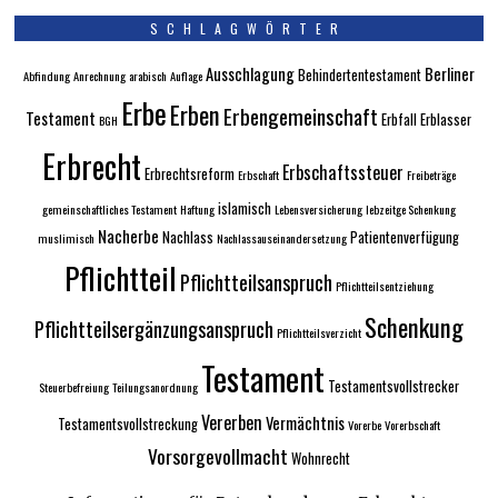
SCHLAGWÖRTER
Ausschlagung
Berliner
Behindertentestament
Abfindung
Anrechnung
arabisch
Auflage
Erbe
Erben
Erbengemeinschaft
Testament
Erbfall
Erblasser
BGH
Erbrecht
Erbschaftssteuer
Erbrechtsreform
Erbschaft
Freibeträge
islamisch
gemeinschaftliches Testament
Haftung
Lebensversicherung
lebzeitge Schenkung
Nacherbe
Nachlass
Patientenverfügung
muslimisch
Nachlassauseinandersetzung
Pflichtteil
Pflichtteilsanspruch
Pflichtteilsentziehung
Schenkung
Pflichtteilsergänzungsanspruch
Pflichtteilsverzicht
Testament
Testamentsvollstrecker
Steuerbefreiung
Teilungsanordnung
Vererben
Vermächtnis
Testamentsvollstreckung
Vorerbe
Vorerbschaft
Vorsorgevollmacht
Wohnrecht