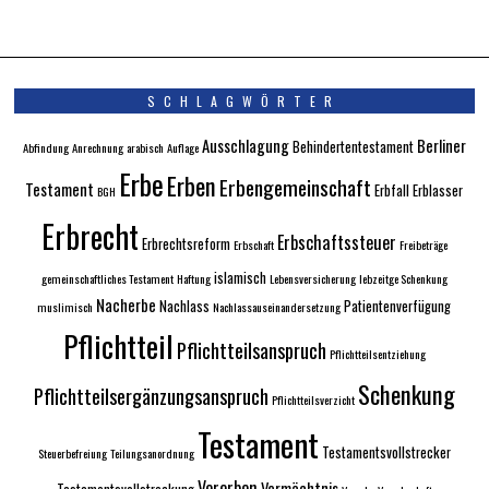
SCHLAGWÖRTER
Ausschlagung
Berliner
Behindertentestament
Abfindung
Anrechnung
arabisch
Auflage
Erbe
Erben
Erbengemeinschaft
Testament
Erbfall
Erblasser
BGH
Erbrecht
Erbschaftssteuer
Erbrechtsreform
Erbschaft
Freibeträge
islamisch
gemeinschaftliches Testament
Haftung
Lebensversicherung
lebzeitge Schenkung
Nacherbe
Nachlass
Patientenverfügung
muslimisch
Nachlassauseinandersetzung
Pflichtteil
Pflichtteilsanspruch
Pflichtteilsentziehung
Schenkung
Pflichtteilsergänzungsanspruch
Pflichtteilsverzicht
Testament
Testamentsvollstrecker
Steuerbefreiung
Teilungsanordnung
Vererben
Vermächtnis