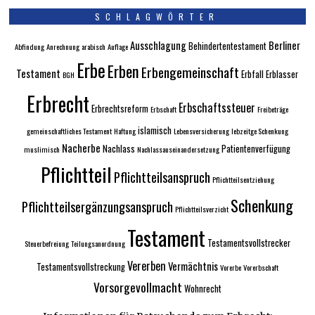
SCHLAGWÖRTER
Ausschlagung
Berliner
Behindertentestament
Abfindung
Anrechnung
arabisch
Auflage
Erbe
Erben
Erbengemeinschaft
Testament
Erbfall
Erblasser
BGH
Erbrecht
Erbschaftssteuer
Erbrechtsreform
Erbschaft
Freibeträge
islamisch
gemeinschaftliches Testament
Haftung
Lebensversicherung
lebzeitge Schenkung
Nacherbe
Nachlass
Patientenverfügung
muslimisch
Nachlassauseinandersetzung
Pflichtteil
Pflichtteilsanspruch
Pflichtteilsentziehung
Schenkung
Pflichtteilsergänzungsanspruch
Pflichtteilsverzicht
Testament
Testamentsvollstrecker
Steuerbefreiung
Teilungsanordnung
Vererben
Vermächtnis
Testamentsvollstreckung
Vorerbe
Vorerbschaft
Vorsorgevollmacht
Wohnrecht