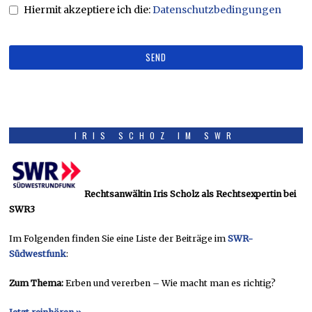
Hiermit akzeptiere ich die:
Datenschutzbedingungen
SEND
This
field
should
IRIS SCHOZ IM SWR
be
left
blank
Rechtsanwältin Iris Scholz als Rechtsexpertin bei
SWR3
Im Folgenden finden Sie eine Liste der Beiträge im
SWR-
Südwestfunk
:
Zum Thema:
Erben und vererben – Wie macht man es richtig?