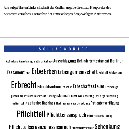
Alle aufgeführten Links sind mit der Quellenangabe direkt zur Hauptseite des
Anbieters versehen. Die Rechte der Texte obliegen den jeweiligen Plattformen.
SCHLAGWÖRTER
Ausschlagung
Berliner
Behindertentestament
Abfindung
Anrechnung
arabisch
Auflage
Erbe
Erben
Erbengemeinschaft
Testament
Erbfall
Erblasser
BGH
Erbrecht
Erbschaftssteuer
Erbrechtsreform
Erbschaft
Freibeträge
islamisch
gemeinschaftliches Testament
Haftung
Lebensversicherung
lebzeitge Schenkung
Nacherbe
Nachlass
Patientenverfügung
muslimisch
Nachlassauseinandersetzung
Pflichtteil
Pflichtteilsanspruch
Pflichtteilsentziehung
Schenkung
Pflichtteilsergänzungsanspruch
Pflichtteilsverzicht