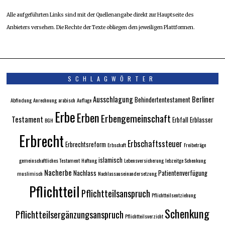
Alle aufgeführten Links sind mit der Quellenangabe direkt zur Hauptseite des
Anbieters versehen. Die Rechte der Texte obliegen den jeweiligen Plattformen.
SCHLAGWÖRTER
Ausschlagung
Berliner
Behindertentestament
Abfindung
Anrechnung
arabisch
Auflage
Erbe
Erben
Erbengemeinschaft
Testament
Erbfall
Erblasser
BGH
Erbrecht
Erbschaftssteuer
Erbrechtsreform
Erbschaft
Freibeträge
islamisch
gemeinschaftliches Testament
Haftung
Lebensversicherung
lebzeitge Schenkung
Nacherbe
Nachlass
Patientenverfügung
muslimisch
Nachlassauseinandersetzung
Pflichtteil
Pflichtteilsanspruch
Pflichtteilsentziehung
Schenkung
Pflichtteilsergänzungsanspruch
Pflichtteilsverzicht