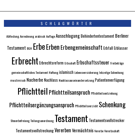
SCHLAGWÖRTER
Ausschlagung
Berliner
Behindertentestament
Abfindung
Anrechnung
arabisch
Auflage
Erbe
Erben
Erbengemeinschaft
Testament
Erbfall
Erblasser
BGH
Erbrecht
Erbschaftssteuer
Erbrechtsreform
Erbschaft
Freibeträge
islamisch
gemeinschaftliches Testament
Haftung
Lebensversicherung
lebzeitge Schenkung
Nacherbe
Nachlass
Patientenverfügung
muslimisch
Nachlassauseinandersetzung
Pflichtteil
Pflichtteilsanspruch
Pflichtteilsentziehung
Schenkung
Pflichtteilsergänzungsanspruch
Pflichtteilsverzicht
Testament
Testamentsvollstrecker
Steuerbefreiung
Teilungsanordnung
Vererben
Vermächtnis
Testamentsvollstreckung
Vorerbe
Vorerbschaft