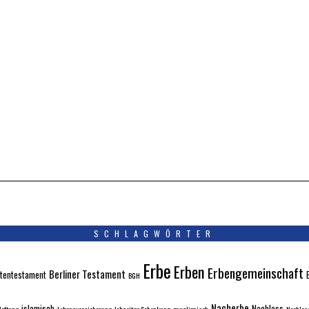
SCHLAGWÖRTER
Erbe
Erben
Erbengemeinschaft
Berliner Testament
tentestament
BGH
Nacherbe
islamisch
Nachlass