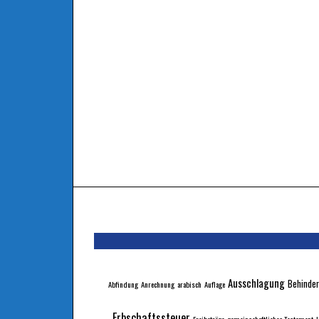
Ausschlagung
Behinder
Abfindung
Anrechnung
arabisch
Auflage
Erbschaftssteuer