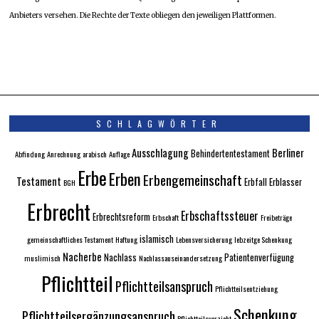
Anbieters versehen. Die Rechte der Texte obliegen den jeweiligen Plattformen.
SCHLAGWÖRTER
Ausschlagung
Berliner
Behindertentestament
Abfindung
Anrechnung
arabisch
Auflage
Erbe
Erben
Erbengemeinschaft
Testament
Erbfall
Erblasser
BGH
Erbrecht
Erbschaftssteuer
Erbrechtsreform
Erbschaft
Freibeträge
islamisch
gemeinschaftliches Testament
Haftung
Lebensversicherung
lebzeitge Schenkung
Nacherbe
Nachlass
Patientenverfügung
muslimisch
Nachlassauseinandersetzung
Pflichtteil
Pflichtteilsanspruch
Pflichtteilsentziehung
Schenkung
Pflichtteilsergänzungsanspruch
Pflichtteilsverzicht