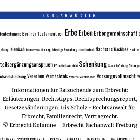
SCHLAGWÖRTER
Erbe
Erben
Erbengemeinschaft
Berliner Testament
tentestament
BGH
Nacherbe
islamisch
Nachlass
aftung
Lebensversicherung
lebzeitge Schenkung
muslimisch
Nachlas
Schenkung
tteilsergänzungsanspruch
Pflichtteilsverzicht
Steuerbefreiung
Teilung
Vorsorgevollmacht
Vererben
Vermächtnis
ntsvollstreckung
W
Vorerbe
Vorerbschaft
Informationen für Ratsuchende zum Erbrecht:
Erläuterungen, Rechtstipps, Rechtsprechungsreport,
Gesetzesänderungen. Iris Scholz - Rechtsanwalt für
Erbrecht, Familienrecht, Vertragrecht.
© Erbrecht Kolumne – Erbrecht Fachanwalt Freiburg
 TÄTIGKEITSSCHWERPUNKTE
PRESSE
KONTAKT
IMPRESSUM
DATENSCHUTZ