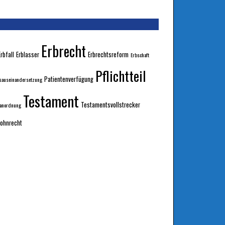
Erbrecht
Erbfall
Erblasser
Erbrechtsreform
Erbschaft
Pflichtteil
Patientenverfügung
sauseinandersetzung
Testament
Testamentsvollstrecker
sanordnung
ohnrecht