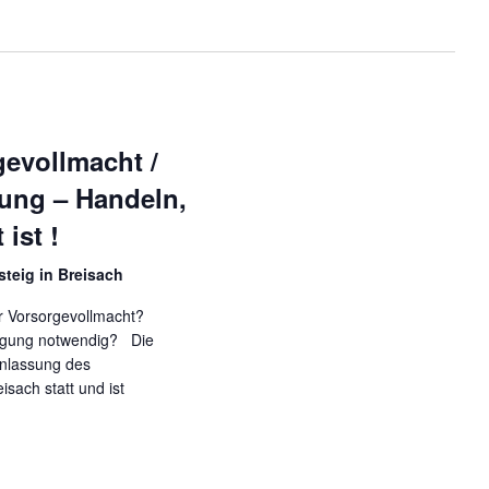
gevollmacht /
ung – Handeln,
ist !
teig in Breisach
r Vorsorgevollmacht?
fügung notwendig? Die
anlassung des
isach statt und ist