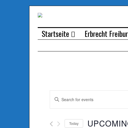
Startseite
Erbrecht Freibu
Events
Enter
Search
Keyword.
Search
and
UPCOMIN
for
Today