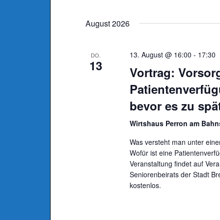
Views
Events
Select
by
Navigation
date.
August 2026
Keyword.
13. August @ 16:00
-
17:30
DO.
13
Vortrag: Vorsor
Patientenverfüg
bevor es zu spät 
Wirtshaus Perron am Bahns
Was versteht man unter eine
Wofür ist eine Patientenver
Veranstaltung findet auf Ver
Seniorenbeirats der Stadt Bre
kostenlos.