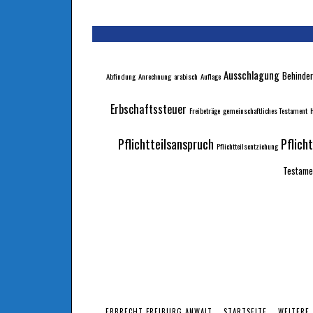
Ausschlagung
Behinder
Abfindung
Anrechnung
arabisch
Auflage
Erbschaftssteuer
Freibeträge
gemeinschaftliches Testament
H
Pflichtteilsanspruch
Pflich
Pflichtteilsentziehung
Testame
ERBRECHT FREIBURG ANWALT
STARTSEITE
WEITERE