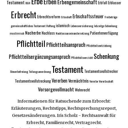
Erbe
Erben
Erbengemeinschaft
Testament
Erbfall
Erblasser
BGH
Erbrecht
Erbschaftssteuer
Erbrechtsreform
Erbschaft
Freibeträge
islamisch
gemeinschaftliches Testament
Haftung
Lebensversicherung
lebzeitge Schenkung
Nacherbe
Nachlass
Patientenverfügung
muslimisch
Nachlassauseinandersetzung
Pflichtteil
Pflichtteilsanspruch
Pflichtteilsentziehung
Schenkung
Pflichtteilsergänzungsanspruch
Pflichtteilsverzicht
Testament
Testamentsvollstrecker
Steuerbefreiung
Teilungsanordnung
Vererben
Vermächtnis
Testamentsvollstreckung
Vorerbe
Vorerbschaft
Vorsorgevollmacht
Wohnrecht
Informationen für Ratsuchende zum Erbrecht:
Erläuterungen, Rechtstipps, Rechtsprechungsreport,
Gesetzesänderungen. Iris Scholz - Rechtsanwalt für
Erbrecht, Familienrecht, Vertragrecht.