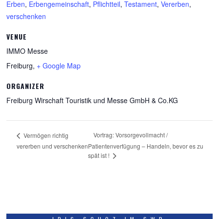
Erben
,
Erbengemeinschaft
,
Pflichtteil
,
Testament
,
Vererben
,
verschenken
VENUE
IMMO Messe
Freiburg
,
+ Google Map
ORGANIZER
Freiburg Wirschaft Touristik und Messe GmbH & Co.KG
Vortrag: Vorsorgevollmacht /
Vermögen richtig
vererben und verschenken
Patientenverfügung – Handeln, bevor es zu
spät ist !