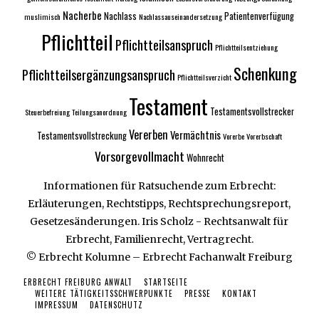
Nacherbe
Nachlass
Patientenverfügung
muslimisch
Nachlassauseinandersetzung
Pflichtteil
Pflichtteilsanspruch
Pflichtteilsentziehung
Schenkung
Pflichtteilsergänzungsanspruch
Pflichtteilsverzicht
Testament
Testamentsvollstrecker
Steuerbefreiung
Teilungsanordnung
Vererben
Vermächtnis
Testamentsvollstreckung
Vorerbe
Vorerbschaft
Vorsorgevollmacht
Wohnrecht
Informationen für Ratsuchende zum Erbrecht:
Erläuterungen, Rechtstipps, Rechtsprechungsreport,
Gesetzesänderungen. Iris Scholz - Rechtsanwalt für
Erbrecht, Familienrecht, Vertragrecht.
© Erbrecht Kolumne – Erbrecht Fachanwalt Freiburg
ERBRECHT FREIBURG ANWALT
STARTSEITE
WEITERE TÄTIGKEITSSCHWERPUNKTE
PRESSE
KONTAKT
IMPRESSUM
DATENSCHUTZ