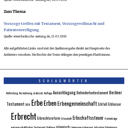
Zum Thema:
Vorsorge treffen mit Testament, Vorsorgevollmacht und
Patientenverfügung
Quelle: www.badische-zeitung.de, 13.03.2010
Alle aufgeführten Links sind mit der Quellenangabe direkt zur Hauptseite des
Anbieters versehen. Die Rechte der Texte obliegen den jeweiligen Plattformen.
SCHLAGWÖRTER
Ausschlagung
Berliner
Behindertentestament
Abfindung
Anrechnung
arabisch
Auflage
Erbe
Erben
Erbengemeinschaft
Testament
Erbfall
Erblasser
BGH
Erbrecht
Erbschaftssteuer
Erbrechtsreform
Erbschaft
Freibeträge
islamisch
gemeinschaftliches Testament
Haftung
Lebensversicherung
lebzeitge Schenkung