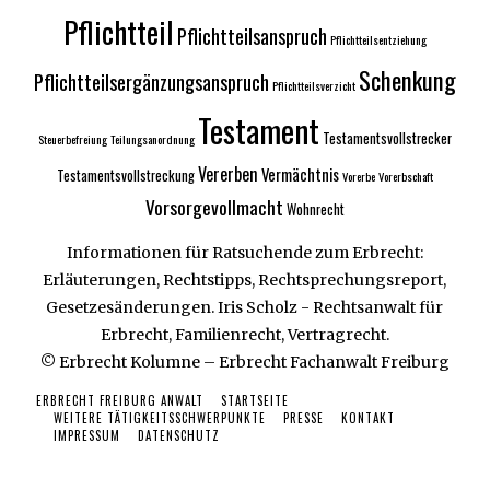
Pflichtteil
Pflichtteilsanspruch
Pflichtteilsentziehung
Schenkung
Pflichtteilsergänzungsanspruch
Pflichtteilsverzicht
Testament
Testamentsvollstrecker
Steuerbefreiung
Teilungsanordnung
Vererben
Vermächtnis
Testamentsvollstreckung
Vorerbe
Vorerbschaft
Vorsorgevollmacht
Wohnrecht
Informationen für Ratsuchende zum Erbrecht:
Erläuterungen, Rechtstipps, Rechtsprechungsreport,
Gesetzesänderungen. Iris Scholz - Rechtsanwalt für
Erbrecht, Familienrecht, Vertragrecht.
© Erbrecht Kolumne – Erbrecht Fachanwalt Freiburg
ERBRECHT FREIBURG ANWALT
STARTSEITE
WEITERE TÄTIGKEITSSCHWERPUNKTE
PRESSE
KONTAKT
IMPRESSUM
DATENSCHUTZ