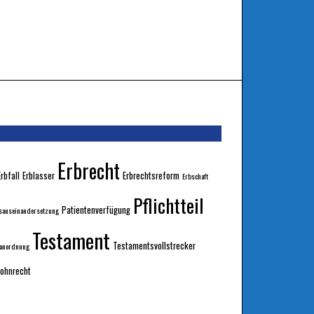
Erbrecht
Erbfall
Erblasser
Erbrechtsreform
Erbschaft
Pflichtteil
Patientenverfügung
sauseinandersetzung
Testament
Testamentsvollstrecker
sanordnung
ohnrecht