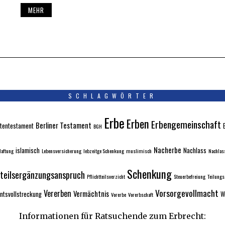
MEHR
SCHLAGWÖRTER
Erbe
Erben
Erbengemeinschaft
Berliner Testament
tentestament
BGH
Nacherbe
islamisch
Nachlass
aftung
Lebensversicherung
lebzeitge Schenkung
muslimisch
Nachlas
Schenkung
tteilsergänzungsanspruch
Pflichtteilsverzicht
Steuerbefreiung
Teilung
Vorsorgevollmacht
Vererben
Vermächtnis
ntsvollstreckung
W
Vorerbe
Vorerbschaft
Informationen für Ratsuchende zum Erbrecht: