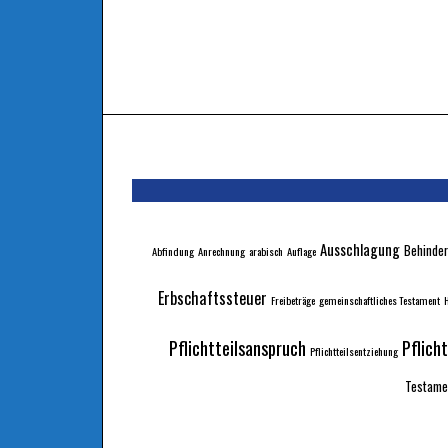
Ausschlagung
Behinder
Abfindung
Anrechnung
arabisch
Auflage
Erbschaftssteuer
Freibeträge
gemeinschaftliches Testament
H
Pflichtteilsanspruch
Pflich
Pflichtteilsentziehung
Testame