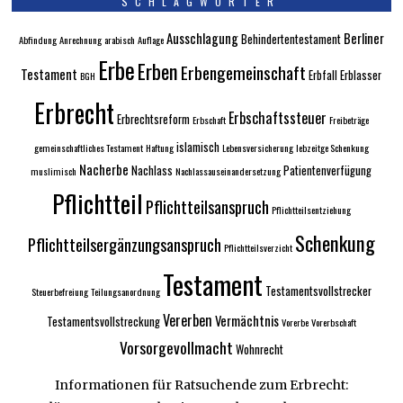
SCHLAGWÖRTER
Ausschlagung
Berliner
Behindertentestament
Abfindung
Anrechnung
arabisch
Auflage
Erbe
Erben
Erbengemeinschaft
Testament
Erbfall
Erblasser
BGH
Erbrecht
Erbschaftssteuer
Erbrechtsreform
Erbschaft
Freibeträge
islamisch
gemeinschaftliches Testament
Haftung
Lebensversicherung
lebzeitge Schenkung
Nacherbe
Nachlass
Patientenverfügung
muslimisch
Nachlassauseinandersetzung
Pflichtteil
Pflichtteilsanspruch
Pflichtteilsentziehung
Schenkung
Pflichtteilsergänzungsanspruch
Pflichtteilsverzicht
Testament
Testamentsvollstrecker
Steuerbefreiung
Teilungsanordnung
Vererben
Vermächtnis
Testamentsvollstreckung
Vorerbe
Vorerbschaft
Vorsorgevollmacht
Wohnrecht
Informationen für Ratsuchende zum Erbrecht: