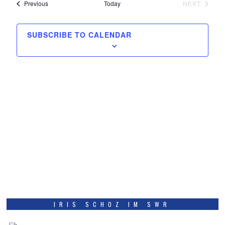
Events
and
Previous
Today
NEXT
EVENTS
Views
SUBSCRIBE TO CALENDAR
Navigati
IRIS SCHOZ IM SWR