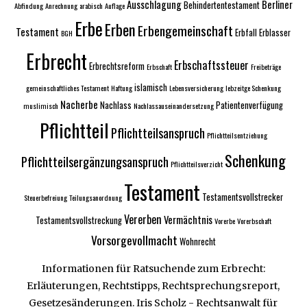
Ausschlagung
Berliner
Behindertentestament
Abfindung
Anrechnung
arabisch
Auflage
Erbe
Erben
Erbengemeinschaft
Testament
Erbfall
Erblasser
BGH
Erbrecht
Erbschaftssteuer
Erbrechtsreform
Erbschaft
Freibeträge
islamisch
gemeinschaftliches Testament
Haftung
Lebensversicherung
lebzeitge Schenkung
Nacherbe
Nachlass
Patientenverfügung
muslimisch
Nachlassauseinandersetzung
Pflichtteil
Pflichtteilsanspruch
Pflichtteilsentziehung
Schenkung
Pflichtteilsergänzungsanspruch
Pflichtteilsverzicht
Testament
Testamentsvollstrecker
Steuerbefreiung
Teilungsanordnung
Vererben
Vermächtnis
Testamentsvollstreckung
Vorerbe
Vorerbschaft
Vorsorgevollmacht
Wohnrecht
Informationen für Ratsuchende zum Erbrecht:
Erläuterungen, Rechtstipps, Rechtsprechungsreport,
Gesetzesänderungen. Iris Scholz - Rechtsanwalt für