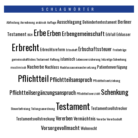
SCHLAGWÖRTER
Ausschlagung
Berliner
Behindertentestament
Abfindung
Anrechnung
arabisch
Auflage
Erbe
Erben
Erbengemeinschaft
Testament
Erbfall
Erblasser
BGH
Erbrecht
Erbschaftssteuer
Erbrechtsreform
Erbschaft
Freibeträge
islamisch
gemeinschaftliches Testament
Haftung
Lebensversicherung
lebzeitge Schenkung
Nacherbe
Nachlass
Patientenverfügung
muslimisch
Nachlassauseinandersetzung
Pflichtteil
Pflichtteilsanspruch
Pflichtteilsentziehung
Schenkung
Pflichtteilsergänzungsanspruch
Pflichtteilsverzicht
Testament
Testamentsvollstrecker
Steuerbefreiung
Teilungsanordnung
Vererben
Vermächtnis
Testamentsvollstreckung
Vorerbe
Vorerbschaft
Vorsorgevollmacht
Wohnrecht