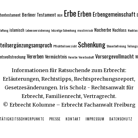
Erbe
Erben
Erbengemeinschaft
Berliner Testament
tentestament
BGH
Nacherbe
islamisch
Nachlass
aftung
Lebensversicherung
lebzeitge Schenkung
muslimisch
Nachlas
Schenkung
tteilsergänzungsanspruch
Pflichtteilsverzicht
Steuerbefreiung
Teilung
Vorsorgevollmacht
Vererben
Vermächtnis
ntsvollstreckung
W
Vorerbe
Vorerbschaft
Informationen für Ratsuchende zum Erbrecht:
Erläuterungen, Rechtstipps, Rechtsprechungsreport,
Gesetzesänderungen. Iris Scholz - Rechtsanwalt für
Erbrecht, Familienrecht, Vertragrecht.
© Erbrecht Kolumne – Erbrecht Fachanwalt Freiburg
 TÄTIGKEITSSCHWERPUNKTE
PRESSE
KONTAKT
IMPRESSUM
DATENSCHUTZ