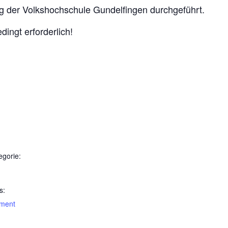
ng der Volkshochschule Gundelfingen durchgeführt.
ingt erforderlich!
egorie:
s:
ament