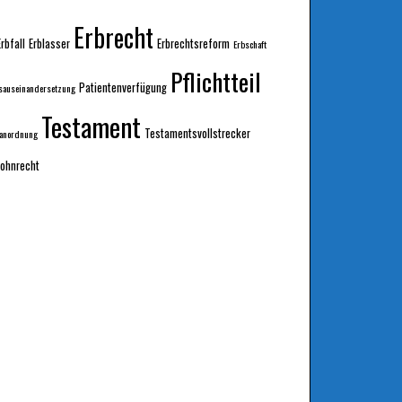
Erbrecht
Erbfall
Erblasser
Erbrechtsreform
Erbschaft
Pflichtteil
Patientenverfügung
sauseinandersetzung
Testament
Testamentsvollstrecker
sanordnung
ohnrecht