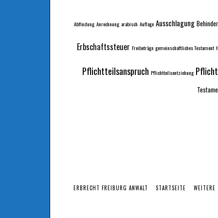
Ausschlagung
Behinder
Abfindung
Anrechnung
arabisch
Auflage
Erbschaftssteuer
Freibeträge
gemeinschaftliches Testament
H
Pflichtteilsanspruch
Pflich
Pflichtteilsentziehung
Testame
ERBRECHT FREIBURG ANWALT
STARTSEITE
WEITERE