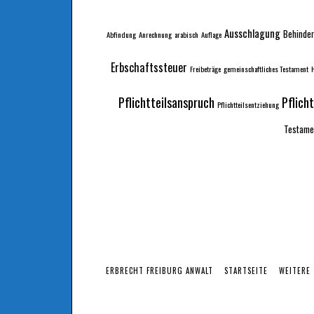
Ausschlagung
Behinder
Abfindung
Anrechnung
arabisch
Auflage
Erbschaftssteuer
Freibeträge
gemeinschaftliches Testament
H
Pflichtteilsanspruch
Pflich
Pflichtteilsentziehung
Testame
ERBRECHT FREIBURG ANWALT
STARTSEITE
WEITERE