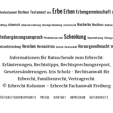
Erbe
Erben
Erbengemeinschaft
Berliner Testament
tentestament
BGH
Nacherbe
islamisch
Nachlass
aftung
Lebensversicherung
lebzeitge Schenkung
muslimisch
Nachlas
Schenkung
tteilsergänzungsanspruch
Pflichtteilsverzicht
Steuerbefreiung
Teilung
Vorsorgevollmacht
Vererben
Vermächtnis
ntsvollstreckung
W
Vorerbe
Vorerbschaft
Informationen für Ratsuchende zum Erbrecht:
Erläuterungen, Rechtstipps, Rechtsprechungsreport,
Gesetzesänderungen. Iris Scholz - Rechtsanwalt für
Erbrecht, Familienrecht, Vertragrecht.
© Erbrecht Kolumne – Erbrecht Fachanwalt Freiburg
 TÄTIGKEITSSCHWERPUNKTE
PRESSE
KONTAKT
IMPRESSUM
DATENSCHUTZ