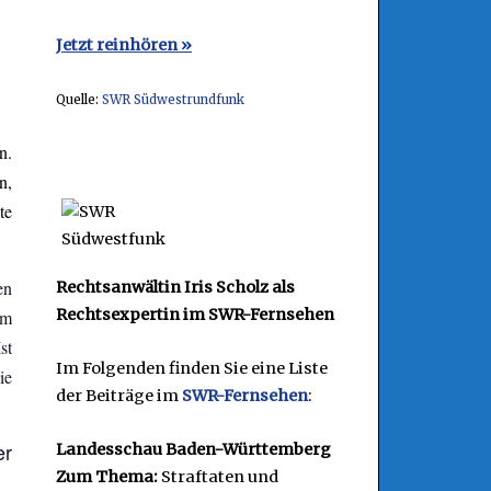
Jetzt reinhören »
Quelle:
SWR Südwestrundfunk
n.
n,
te
en
Rechtsanwältin Iris Scholz als
Rechtsexpertin im SWR-Fernsehen
em
st
Im Folgenden finden Sie eine Liste
ie
der Beiträge im
SWR-Fernsehen
:
er
Landesschau Baden-Württemberg
Zum Thema:
Straftaten und