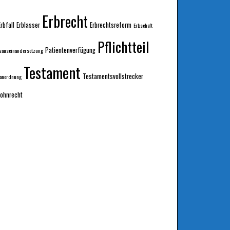
Erbrecht
Erbfall
Erblasser
Erbrechtsreform
Erbschaft
Pflichtteil
Patientenverfügung
sauseinandersetzung
Testament
Testamentsvollstrecker
sanordnung
ohnrecht