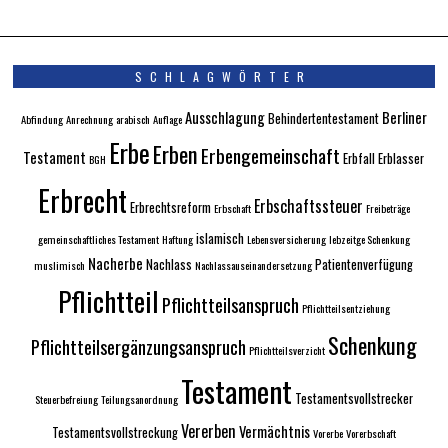
SCHLAGWÖRTER
Ausschlagung
Berliner
Behindertentestament
Abfindung
Anrechnung
arabisch
Auflage
Erbe
Erben
Erbengemeinschaft
Testament
Erbfall
Erblasser
BGH
Erbrecht
Erbschaftssteuer
Erbrechtsreform
Erbschaft
Freibeträge
islamisch
gemeinschaftliches Testament
Haftung
Lebensversicherung
lebzeitge Schenkung
Nacherbe
Nachlass
Patientenverfügung
muslimisch
Nachlassauseinandersetzung
Pflichtteil
Pflichtteilsanspruch
Pflichtteilsentziehung
Schenkung
Pflichtteilsergänzungsanspruch
Pflichtteilsverzicht
Testament
Testamentsvollstrecker
Steuerbefreiung
Teilungsanordnung
Vererben
Vermächtnis
Testamentsvollstreckung
Vorerbe
Vorerbschaft