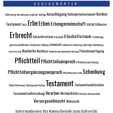
SCHLAGWÖRTER
Ausschlagung
Berliner
Behindertentestament
Abfindung
Anrechnung
arabisch
Auflage
Erbe
Erben
Erbengemeinschaft
Testament
Erbfall
Erblasser
BGH
Erbrecht
Erbschaftssteuer
Erbrechtsreform
Erbschaft
Freibeträge
islamisch
gemeinschaftliches Testament
Haftung
Lebensversicherung
lebzeitge Schenkung
Nacherbe
Nachlass
Patientenverfügung
muslimisch
Nachlassauseinandersetzung
Pflichtteil
Pflichtteilsanspruch
Pflichtteilsentziehung
Schenkung
Pflichtteilsergänzungsanspruch
Pflichtteilsverzicht
Testament
Testamentsvollstrecker
Steuerbefreiung
Teilungsanordnung
Vererben
Vermächtnis
Testamentsvollstreckung
Vorerbe
Vorerbschaft
Vorsorgevollmacht
Wohnrecht
Informationen für Ratsuchende zum Erbrecht: