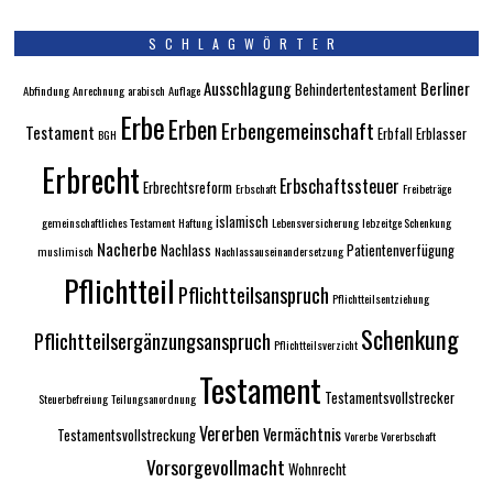
SCHLAGWÖRTER
Ausschlagung
Berliner
Behindertentestament
Abfindung
Anrechnung
arabisch
Auflage
Erbe
Erben
Erbengemeinschaft
Testament
Erbfall
Erblasser
BGH
Erbrecht
Erbschaftssteuer
Erbrechtsreform
Erbschaft
Freibeträge
islamisch
gemeinschaftliches Testament
Haftung
Lebensversicherung
lebzeitge Schenkung
Nacherbe
Nachlass
Patientenverfügung
muslimisch
Nachlassauseinandersetzung
Pflichtteil
Pflichtteilsanspruch
Pflichtteilsentziehung
Schenkung
Pflichtteilsergänzungsanspruch
Pflichtteilsverzicht
Testament
Testamentsvollstrecker
Steuerbefreiung
Teilungsanordnung
Vererben
Vermächtnis
Testamentsvollstreckung
Vorerbe
Vorerbschaft
Vorsorgevollmacht
Wohnrecht