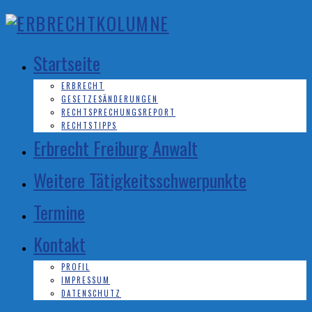
Startseite
ERBRECHT
GESETZESÄNDERUNGEN
RECHTSPRECHUNGSREPORT
RECHTSTIPPS
Erbrecht Freiburg Anwalt
Weitere Tätigkeitsschwerpunkte
Termine
Kontakt
PROFIL
IMPRESSUM
DATENSCHUTZ