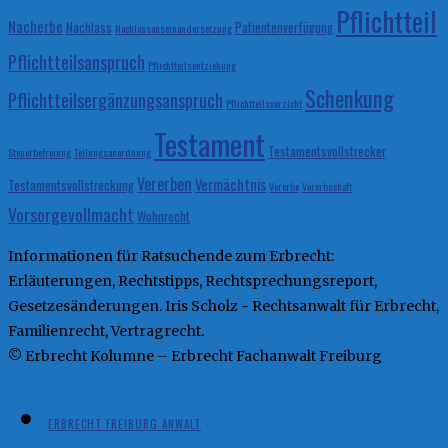
Pflichtteil
Nacherbe
Nachlass
Patientenverfügung
Nachlassauseinandersetzung
Pflichtteilsanspruch
Pflichtteilsentziehung
Schenkung
Pflichtteilsergänzungsanspruch
Pflichtteilsverzicht
Testament
Testamentsvollstrecker
Steuerbefreiung
Teilungsanordnung
Vererben
Vermächtnis
Testamentsvollstreckung
Vorerbe
Vorerbschaft
Vorsorgevollmacht
Wohnrecht
Informationen für Ratsuchende zum Erbrecht:
Erläuterungen, Rechtstipps, Rechtsprechungsreport,
Gesetzesänderungen. Iris Scholz - Rechtsanwalt für Erbrecht,
Familienrecht, Vertragrecht.
© Erbrecht Kolumne – Erbrecht Fachanwalt Freiburg
ERBRECHT FREIBURG ANWALT