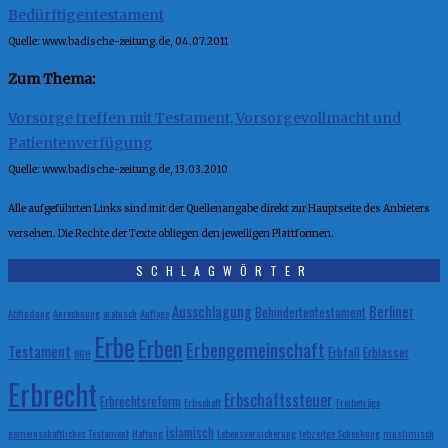
Bedürftigentestament
Quelle: www.badische-zeitung.de, 04.07.2011
Zum Thema:
Vorsorge treffen mit Testament, Vorsorgevollmacht und
Patientenverfügung
Quelle: www.badische-zeitung.de, 13.03.2010
Alle aufgeführten Links sind mit der Quellenangabe direkt zur Hauptseite des Anbieters
versehen. Die Rechte der Texte obliegen den jeweiligen Plattformen.
SCHLAGWÖRTER
Ausschlagung
Berliner
Behindertentestament
Abfindung
Anrechnung
arabisch
Auflage
Erbe
Erben
Erbengemeinschaft
Testament
Erbfall
Erblasser
BGH
Erbrecht
Erbschaftssteuer
Erbrechtsreform
Erbschaft
Freibeträge
islamisch
gemeinschaftliches Testament
Haftung
Lebensversicherung
lebzeitge Schenkung
muslimisch