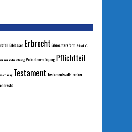
Erbrecht
Erbfall
Erblasser
Erbrechtsreform
Erbschaft
Pflichtteil
Patientenverfügung
sauseinandersetzung
Testament
Testamentsvollstrecker
sanordnung
ohnrecht