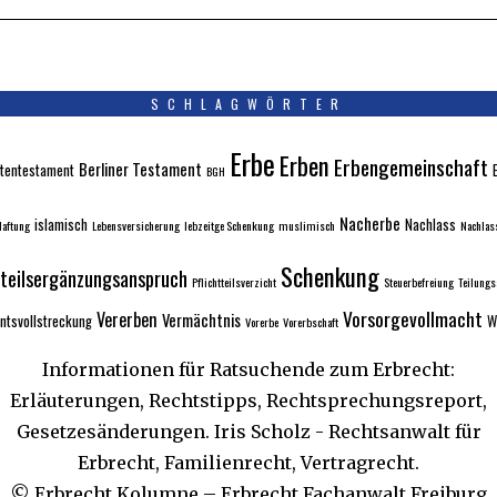
SCHLAGWÖRTER
Erbe
Erben
Erbengemeinschaft
Berliner Testament
tentestament
BGH
Nacherbe
islamisch
Nachlass
aftung
Lebensversicherung
lebzeitge Schenkung
muslimisch
Nachlas
Schenkung
tteilsergänzungsanspruch
Pflichtteilsverzicht
Steuerbefreiung
Teilung
Vorsorgevollmacht
Vererben
Vermächtnis
ntsvollstreckung
W
Vorerbe
Vorerbschaft
Informationen für Ratsuchende zum Erbrecht:
Erläuterungen, Rechtstipps, Rechtsprechungsreport,
Gesetzesänderungen. Iris Scholz - Rechtsanwalt für
Erbrecht, Familienrecht, Vertragrecht.
© Erbrecht Kolumne – Erbrecht Fachanwalt Freiburg