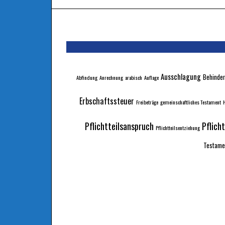
Ausschlagung
Behinder
Abfindung
Anrechnung
arabisch
Auflage
Erbschaftssteuer
Freibeträge
gemeinschaftliches Testament
H
Pflichtteilsanspruch
Pflich
Pflichtteilsentziehung
Testame