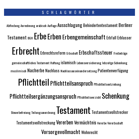
SCHLAGWÖRTER
Ausschlagung
Berliner
Behindertentestament
Abfindung
Anrechnung
arabisch
Auflage
Erbe
Erben
Erbengemeinschaft
Testament
Erbfall
Erblasser
BGH
Erbrecht
Erbschaftssteuer
Erbrechtsreform
Erbschaft
Freibeträge
islamisch
gemeinschaftliches Testament
Haftung
Lebensversicherung
lebzeitge Schenkung
Nacherbe
Nachlass
Patientenverfügung
muslimisch
Nachlassauseinandersetzung
Pflichtteil
Pflichtteilsanspruch
Pflichtteilsentziehung
Schenkung
Pflichtteilsergänzungsanspruch
Pflichtteilsverzicht
Testament
Testamentsvollstrecker
Steuerbefreiung
Teilungsanordnung
Vererben
Vermächtnis
Testamentsvollstreckung
Vorerbe
Vorerbschaft
Vorsorgevollmacht
Wohnrecht