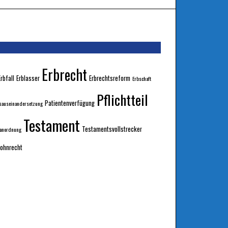
Erbrecht
Erbfall
Erblasser
Erbrechtsreform
Erbschaft
Pflichtteil
Patientenverfügung
sauseinandersetzung
Testament
Testamentsvollstrecker
sanordnung
ohnrecht