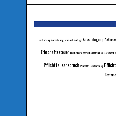
Ausschlagung
Behinder
Abfindung
Anrechnung
arabisch
Auflage
Erbschaftssteuer
Freibeträge
gemeinschaftliches Testament
H
Pflichtteilsanspruch
Pflich
Pflichtteilsentziehung
Testame