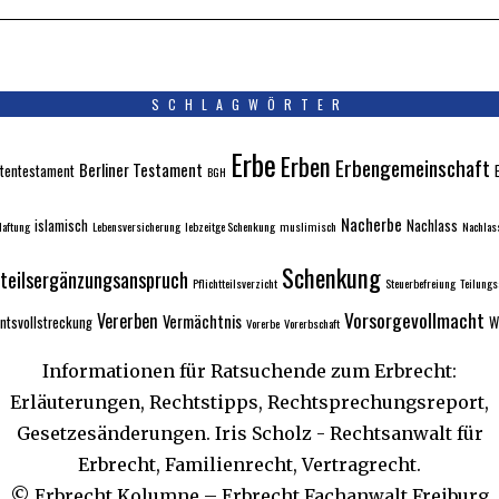
SCHLAGWÖRTER
Erbe
Erben
Erbengemeinschaft
Berliner Testament
tentestament
BGH
Nacherbe
islamisch
Nachlass
aftung
Lebensversicherung
lebzeitge Schenkung
muslimisch
Nachlas
Schenkung
tteilsergänzungsanspruch
Pflichtteilsverzicht
Steuerbefreiung
Teilung
Vorsorgevollmacht
Vererben
Vermächtnis
ntsvollstreckung
W
Vorerbe
Vorerbschaft
Informationen für Ratsuchende zum Erbrecht:
Erläuterungen, Rechtstipps, Rechtsprechungsreport,
Gesetzesänderungen. Iris Scholz - Rechtsanwalt für
Erbrecht, Familienrecht, Vertragrecht.
© Erbrecht Kolumne – Erbrecht Fachanwalt Freiburg