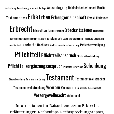
Ausschlagung
Berliner
Behindertentestament
Abfindung
Anrechnung
arabisch
Auflage
Erbe
Erben
Erbengemeinschaft
Testament
Erbfall
Erblasser
BGH
Erbrecht
Erbschaftssteuer
Erbrechtsreform
Erbschaft
Freibeträge
islamisch
gemeinschaftliches Testament
Haftung
Lebensversicherung
lebzeitge Schenkung
Nacherbe
Nachlass
Patientenverfügung
muslimisch
Nachlassauseinandersetzung
Pflichtteil
Pflichtteilsanspruch
Pflichtteilsentziehung
Schenkung
Pflichtteilsergänzungsanspruch
Pflichtteilsverzicht
Testament
Testamentsvollstrecker
Steuerbefreiung
Teilungsanordnung
Vererben
Vermächtnis
Testamentsvollstreckung
Vorerbe
Vorerbschaft
Vorsorgevollmacht
Wohnrecht
Informationen für Ratsuchende zum Erbrecht:
Erläuterungen, Rechtstipps, Rechtsprechungsreport,