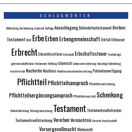
SCHLAGWÖRTER
Ausschlagung
Berliner
Behindertentestament
Abfindung
Anrechnung
arabisch
Auflage
Erbe
Erben
Erbengemeinschaft
Testament
Erbfall
Erblasser
BGH
Erbrecht
Erbschaftssteuer
Erbrechtsreform
Erbschaft
Freibeträge
islamisch
gemeinschaftliches Testament
Haftung
Lebensversicherung
lebzeitge Schenkung
Nacherbe
Nachlass
Patientenverfügung
muslimisch
Nachlassauseinandersetzung
Pflichtteil
Pflichtteilsanspruch
Pflichtteilsentziehung
Schenkung
Pflichtteilsergänzungsanspruch
Pflichtteilsverzicht
Testament
Testamentsvollstrecker
Steuerbefreiung
Teilungsanordnung
Vererben
Vermächtnis
Testamentsvollstreckung
Vorerbe
Vorerbschaft
Vorsorgevollmacht
Wohnrecht