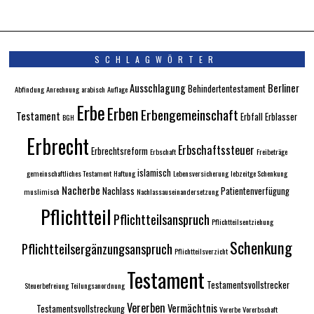
SCHLAGWÖRTER
Ausschlagung
Berliner
Behindertentestament
Abfindung
Anrechnung
arabisch
Auflage
Erbe
Erben
Erbengemeinschaft
Testament
Erbfall
Erblasser
BGH
Erbrecht
Erbschaftssteuer
Erbrechtsreform
Erbschaft
Freibeträge
islamisch
gemeinschaftliches Testament
Haftung
Lebensversicherung
lebzeitge Schenkung
Nacherbe
Nachlass
Patientenverfügung
muslimisch
Nachlassauseinandersetzung
Pflichtteil
Pflichtteilsanspruch
Pflichtteilsentziehung
Schenkung
Pflichtteilsergänzungsanspruch
Pflichtteilsverzicht
Testament
Testamentsvollstrecker
Steuerbefreiung
Teilungsanordnung
Vererben
Vermächtnis
Testamentsvollstreckung
Vorerbe
Vorerbschaft