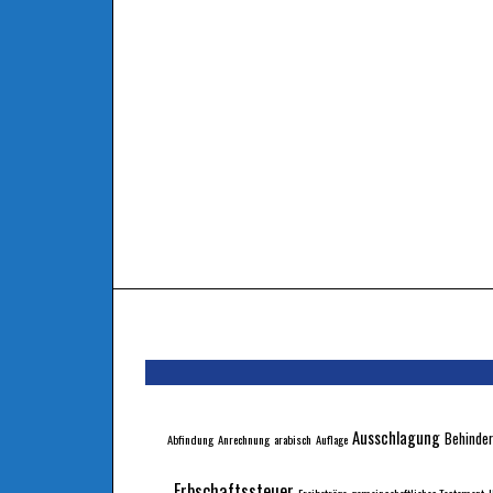
Ausschlagung
Behinder
Abfindung
Anrechnung
arabisch
Auflage
Erbschaftssteuer