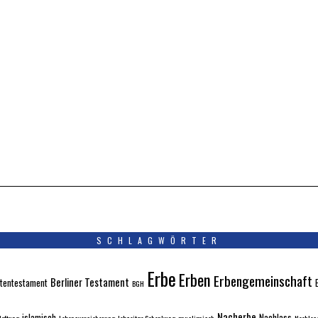
SCHLAGWÖRTER
Erbe
Erben
Erbengemeinschaft
Berliner Testament
tentestament
BGH
Nacherbe
islamisch
Nachlass