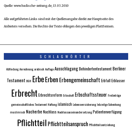
Quelle: www.badische-zeitung.de, 13.03.2010
Alle aufgeführten Links sind mit der Quellenangabe direkt zur Hauptseite des
Anbieters versehen. Die Rechte der Texte obliegen den jeweiligen Plattformen.
SCHLAGWÖRTER
Ausschlagung
Berliner
Behindertentestament
Abfindung
Anrechnung
arabisch
Auflage
Erbe
Erben
Erbengemeinschaft
Testament
Erbfall
Erblasser
BGH
Erbrecht
Erbschaftssteuer
Erbrechtsreform
Erbschaft
Freibeträge
islamisch
gemeinschaftliches Testament
Haftung
Lebensversicherung
lebzeitge Schenkung
Nacherbe
Nachlass
Patientenverfügung
muslimisch
Nachlassauseinandersetzung
Pflichtteil
Pflichtteilsanspruch
Pflichtteilsentziehung