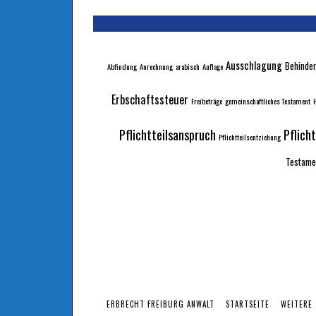
Ausschlagung
Behinder
Abfindung
Anrechnung
arabisch
Auflage
Erbschaftssteuer
Freibeträge
gemeinschaftliches Testament
H
Pflichtteilsanspruch
Pflich
Pflichtteilsentziehung
Testame
ERBRECHT FREIBURG ANWALT
STARTSEITE
WEITERE