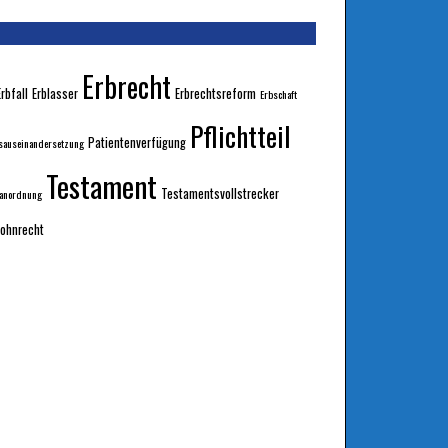
Erbrecht
Erbfall
Erblasser
Erbrechtsreform
Erbschaft
Pflichtteil
Patientenverfügung
sauseinandersetzung
Testament
Testamentsvollstrecker
sanordnung
ohnrecht