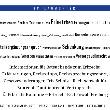
SCHLAGWÖRTER
Erbe
Erben
Erbengemeinschaft
Berliner Testament
tentestament
BGH
Nacherbe
islamisch
Nachlass
aftung
Lebensversicherung
lebzeitge Schenkung
muslimisch
Nachlas
Schenkung
tteilsergänzungsanspruch
Pflichtteilsverzicht
Steuerbefreiung
Teilung
Vorsorgevollmacht
Vererben
Vermächtnis
ntsvollstreckung
W
Vorerbe
Vorerbschaft
Informationen für Ratsuchende zum Erbrecht:
Erläuterungen, Rechtstipps, Rechtsprechungsreport,
Gesetzesänderungen. Iris Scholz - Rechtsanwalt für
Erbrecht, Familienrecht, Vertragrecht.
© Erbrecht Kolumne – Erbrecht Fachanwalt Freiburg
 TÄTIGKEITSSCHWERPUNKTE
PRESSE
KONTAKT
IMPRESSUM
DATENSCHUTZ